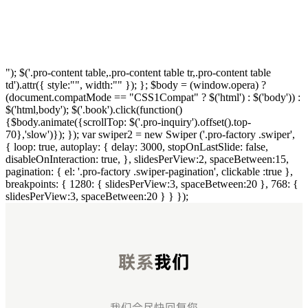
"); $('.pro-content table,.pro-content table tr,.pro-content table
td').attr({ style:"", width:"" }); }; $body = (window.opera) ?
(document.compatMode == "CSS1Compat" ? $('html') : $('body')) :
$('html,body'); $('.book').click(function()
{$body.animate({scrollTop: $('.pro-inquiry').offset().top-
70},'slow')}); }); var swiper2 = new Swiper ('.pro-factory .swiper',
{ loop: true, autoplay: { delay: 3000, stopOnLastSlide: false,
disableOnInteraction: true, }, slidesPerView:2, spaceBetween:15,
pagination: { el: '.pro-factory .swiper-pagination', clickable :true },
breakpoints: { 1280: { slidesPerView:3, spaceBetween:20 }, 768: {
slidesPerView:3, spaceBetween:20 } } });
联系
我们
我们会尽快回复您