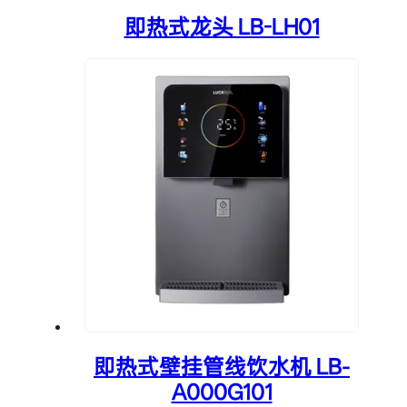
即热式龙头 LB-LH01
即热式壁挂管线饮水机 LB-
A000G101