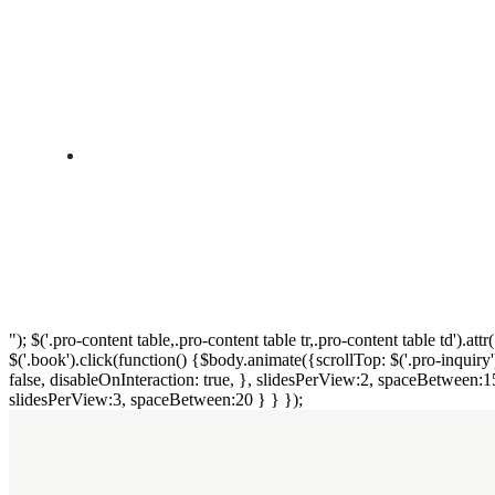
"); $('.pro-content table,.pro-content table tr,.pro-content table td'
$('.book').click(function() {$body.animate({scrollTop: $('.pro-inquiry'
false, disableOnInteraction: true, }, slidesPerView:2, spaceBetween:15
slidesPerView:3, spaceBetween:20 } } });