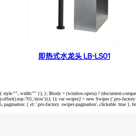
即热式水龙头 LB-LS01
).attr({ style:"", width:"" }); }; $body = (window.opera) ? (document.co
).offset().top-70},'slow')}); }); var swiper2 = new Swiper ('.pro-factory
, pagination: { el: '.pro-factory .swiper-pagination', clickable :true }