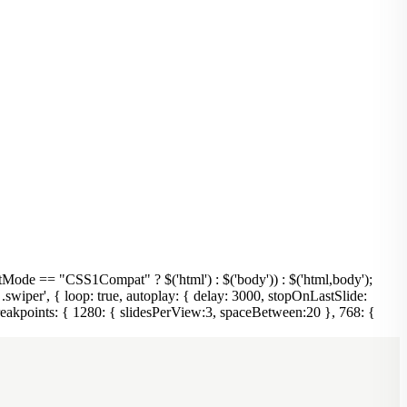
mpatMode == "CSS1Compat" ? $('html') : $('body')) : $('html,body');
 .swiper', { loop: true, autoplay: { delay: 3000, stopOnLastSlide:
, breakpoints: { 1280: { slidesPerView:3, spaceBetween:20 }, 768: {