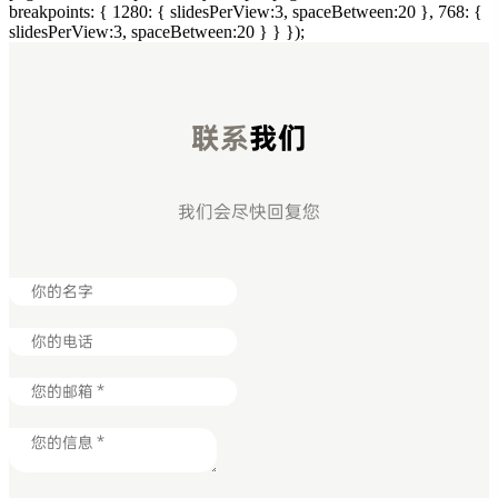
breakpoints: { 1280: { slidesPerView:3, spaceBetween:20 }, 768: {
slidesPerView:3, spaceBetween:20 } } });
联系
我们
我们会尽快回复您