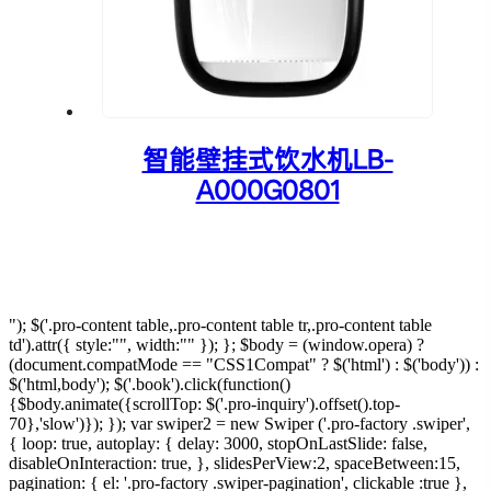
智能壁挂式饮水机LB-
A000G0801
"); $('.pro-content table,.pro-content table tr,.pro-content table
td').attr({ style:"", width:"" }); }; $body = (window.opera) ?
(document.compatMode == "CSS1Compat" ? $('html') : $('body')) :
$('html,body'); $('.book').click(function()
{$body.animate({scrollTop: $('.pro-inquiry').offset().top-
70},'slow')}); }); var swiper2 = new Swiper ('.pro-factory .swiper',
{ loop: true, autoplay: { delay: 3000, stopOnLastSlide: false,
disableOnInteraction: true, }, slidesPerView:2, spaceBetween:15,
pagination: { el: '.pro-factory .swiper-pagination', clickable :true },