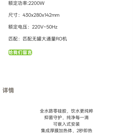
额定功率:2200W
尺寸：430x280x142mm
额定电压：220V~50Hz
匹配：匹配无罐大通量RO机
给我们留言
详情
全水路零硅胶，饮水更纯粹
抑菌守护，纯净每一滴
可嵌入式安装
集成厚膜加热体，2秒即热